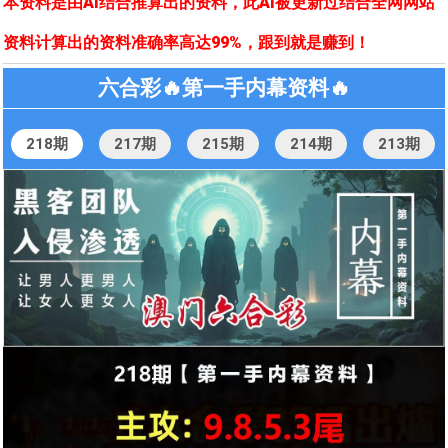
本资料是由AI结合推算出的资料，此AI被更新过结合全网网站
资料计算出的资料准确率高达99%，跟到就是赚到！
六合彩🔥第一手内幕资料🔥
218期
217期
215期
214期
213期