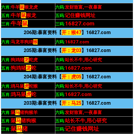
牛羊
鼠
猴龙虎
发财致富,一夜暴富
六肖:
六码:
牛羊
鼠
猴龙
记住赚钱网址
五肖:
五码:
牛羊
鼠
16827.com
三肖:
三码:
206期:暴富资料【
开：猴47
】16827.com
马龙羊狗鸡
猴
16827.com
六肖:
六码:
205期:暴富资料【
开：龙03
】16827.com
狗鸡猪
龙
蛇虎
站长不牛,用心研究
六肖:
六码:
狗鸡猪
龙
蛇
16827.com
五肖:
五码:
204期:暴富资料【
开：虎05
】16827.com
鸡马鼠
虎
蛇猴
站长不牛,用心研究
六肖:
六码:
鸡马鼠
虎
蛇
16827.com
五肖:
五码:
203期:暴富资料【
开：马25
】16827.com
鼠
马
猪狗猴羊
发财致富,一夜暴富
六肖:
六码:
鼠
马
猪狗猴
站长不牛,用心研究
五肖:
五码:
鼠
马
猪
记住赚钱网址
三肖:
三码: