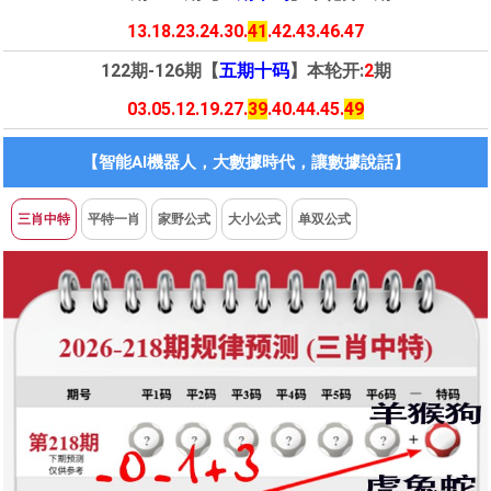
13.18.23.24.30.
41
.42.43.46.47
122期-126期【
五期十码
】本轮开:
2
期
03.05.12.19.27.
39
.40.44.45.
49
【智能AI機器人，大數據時代，讓數據說話】
三肖中特
平特一肖
家野公式
大小公式
单双公式