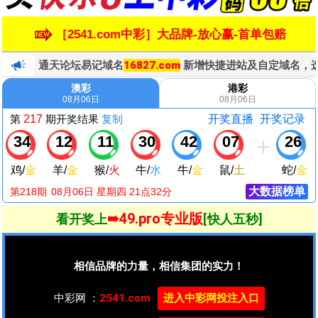
［2541.com中彩］大品牌-放心赢-首单包赔
通天论坛易记域名
16827.com
新增快捷进站及自定域名，选择自
澳彩
港彩
08月06日
08月06日
第
217
期
开奖结果
复制
开奖直播
开奖记录
34
12
11
30
42
07
26
鸡
/
金
羊
/
金
猴
/
火
牛
/
水
牛
/
金
鼠
/
土
蛇
/
金
大数据榜单
第218期
08
月
06
日 星期
四
21点32分
➠49.pro专业版
看开奖上
[快人五秒]
相信品牌的力量，相信集团的实力！
中彩网 ：
2541.com
进入中彩网投注入口