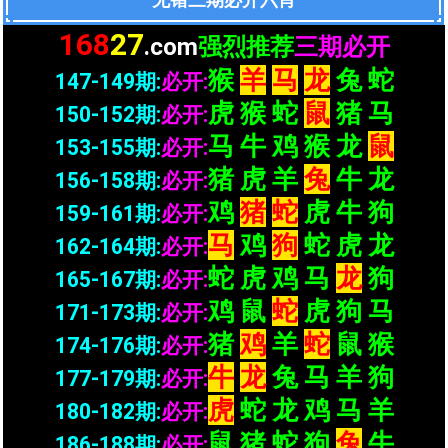
168
27
.com
强烈推荐
三期必开
猴
羊
马
龙
兔 蛇
147-149期:
必开:
虎 猴 蛇
鼠
猪 马
150-152期:
必开:
马 牛 鸡 猴 龙
鼠
153-155期:
必开:
猪 虎 羊
兔
牛 龙
156-158期:
必开:
鸡
猪
蛇
虎 牛 狗
159-161期:
必开:
马
鸡
狗
蛇 虎 龙
162-164期:
必开:
蛇 虎 鸡 马
龙
狗
165-167期:
必开:
鸡 鼠
蛇
虎 狗 马
171-173期:
必开:
猪
鸡
羊
蛇
鼠 猴
174-176期:
必开:
牛
龙
兔 马 羊 狗
177-179期:
必开:
虎
蛇 龙 鸡 马 羊
180-182期:
必开:
鼠 猪 蛇 狗
兔
牛
186-188期:
必开: