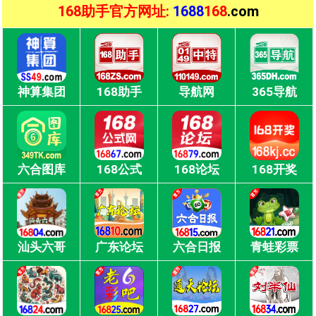
168助手官方网址:
1688
168
.com
神算集团
168助手
导航网
365导航
六合图库
168公式
168论坛
168开奖
汕头六哥
广东论坛
六合日报
青蛙彩票