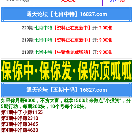
通天论坛【七肖中特】16827.com
220期:
七肖中特
【资料正在更新中】
开
:？00准
219期:
七肖中特
【资料正在更新中】
开
:？00准
218期:
七肖中特
【牛猪兔龙虎猴鸡】
开
:？00准
通天论坛【五期十码】16827.com
如果你月薪8000，不贪大富，就拿1500出来做点“小投资”，分
5期行动，每期300块，10个号每个30块。
第1期中了小赚1155
第2期中净赚2310
第3期中净赚3465
第4期中净赚4620