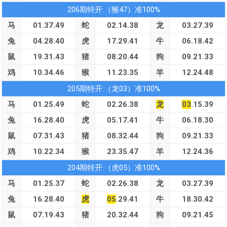
206期特开:（猴47）准100%
马
01.37.49
蛇
02.14.38
龙
03.27.39
兔
04.28.40
虎
17.29.41
牛
06.18.42
鼠
19.31.43
猪
08.20.44
狗
09.21.33
鸡
10.34.46
猴
11.23.35
羊
12.24.48
205期特开:（龙03）准100%
马
01.25.49
蛇
02.26.38
龙
03
.15.39
兔
16.28.40
虎
05.17.41
牛
06.18.30
鼠
07.31.43
猪
08.32.44
狗
09.21.33
鸡
10.22.34
猴
23.35.47
羊
12.24.36
204期特开:（虎05）准100%
马
01.25.37
蛇
02.26.38
龙
03.27.39
兔
16.28.40
虎
05
.29.41
牛
18.30.42
鼠
07.19.43
猪
20.32.44
狗
09.21.45